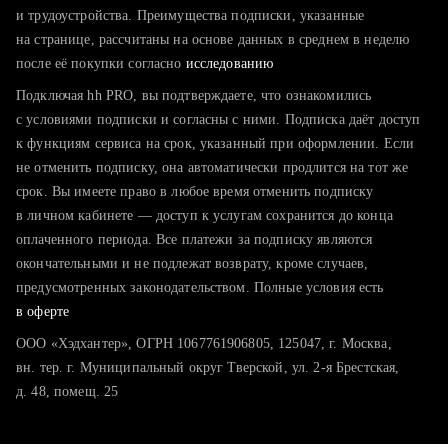
тратите много времени на поиск и вручную поднимаете
и трудоустройства. Преимущества подписки, указанные
резюме
на странице, рассчитаны на основе данных в среднем в неделю
после её покупки согласно
хотите сравнить себя с конкурентами и оценить шансы
исследованию
Подключая hh PRO, вы подтверждаете, что ознакомились
с условиями подписки и согласны с ними. Подписка даёт доступ
к функциям сервиса на срок, указанный при оформлении. Если
не отменить подписку, она автоматически продлится на тот же
срок. Вы имеете право в любое время отменить подписку
в личном кабинете — доступ к услугам сохранится до конца
оплаченного периода. Все платежи за подписку являются
окончательными и не подлежат возврату, кроме случаев,
предусмотренных законодательством. Полные условия есть
в оферте
ООО «Хэдхантер», ОГРН 1067761906805, 125047, г. Москва,
вн. тер. г. Муниципальный округ Тверской, ул. 2-я Брестская,
д. 48, помещ. 25