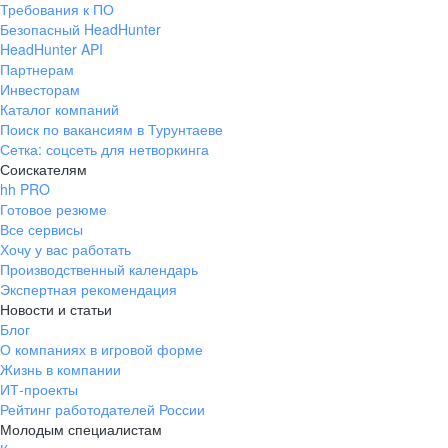
Требования к ПО
pr@ural.hh.ru
Безопасный HeadHunter
HeadHunter API
Краснодар
Партнерам
Инвесторам
ул. Янковского, д. 169, 7 этаж,
Каталог компаний
706 каб.
Поиск по вакансиям в Турунтаеве
+7 861 205-55-57
Сетка: соцсеть для нетворкинга
pr@krd.hh.ru
Соискателям
hh PRO
Готовое резюме
Владивосток
Все сервисы
пер. Ланинский д. 4, офис 3.4
Хочу у вас работать
Производственный календарь
+7 423 202-33-28
Экспертная рекомендация
pr@dv.hh.ru
Новости и статьи
Блог
Новосибирск
О компаниях в игровой форме
Жизнь в компании
ул. Большевистская, д. 35,
ИТ-проекты
помещение 21
Рейтинг работодателей России
+7 383 207-94-64
Молодым специалистам