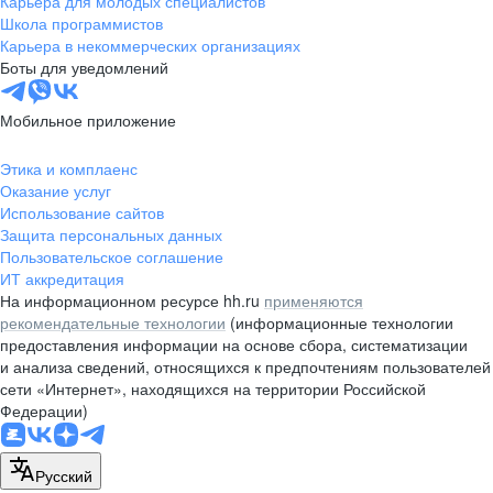
Карьера для молодых специалистов
pr@nsk.hh.ru
Школа программистов
Карьера в некоммерческих организациях
Минск
Боты для уведомлений
пр-т Дзержинского, д. 57,
10 этаж, помещение 45-1
Мобильное приложение
+375 (17)
336-03-02
Этика и комплаенс
pr@rabota.by
Оказание услуг
Использование сайтов
Алматы
Защита персональных данных
Пользовательское соглашение
пр. Абая, д. 151, БЦ Алатау,
ИТ аккредитация
12 этаж, офис 1209
На информационном ресурсе hh.ru
применяются
+7 727 232-13-13
рекомендательные технологии
(информационные технологии
pr@headhunter.com.kz
предоставления информации на основе сбора, систематизации
и анализа сведений, относящихся к предпочтениям пользователей
сети «Интернет», находящихся на территории Российской
Федерации)
Русский