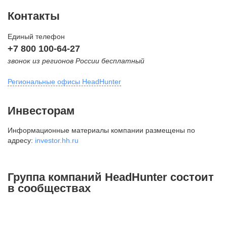
Контакты
Единый телефон
+7 800 100-64-27
звонок из регионов России бесплатный
Региональные офисы HeadHunter
Москва
Инвесторам
внутригородская территория
Информационные материалы компании размещены по
Муниципальный округ Тверской,
адресу:
investor.hh.ru
2-я Брестская ул., д. 48,
помещение 25
+7 495 974-64-27
Группа компаний HeadHunter состоит
+7 495 980-64-27
в сообществах
+7 495 134-92-24
press@hh.ru