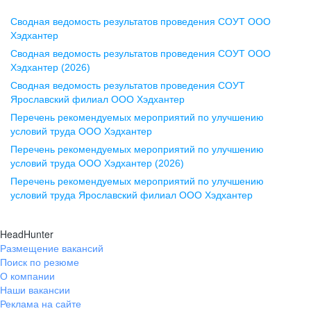
Сводная ведомость результатов проведения СОУТ ООО
Воронеж
Хэдхантер
Сводная ведомость результатов проведения СОУТ ООО
ул. Комиссаржевской, д. 10,
Хэдхантер (2026)
офис 1212
Сводная ведомость результатов проведения СОУТ
+7 473 280-05-05
Ярославский филиал ООО Хэдхантер
pr@vrn.hh.ru
Перечень рекомендуемых мероприятий по улучшению
условий труда ООО Хэдхантер
Казань
Перечень рекомендуемых мероприятий по улучшению
ул. Спартаковская, д. 2А, этаж 3,
условий труда ООО Хэдхантер (2026)
помещение 15
Перечень рекомендуемых мероприятий по улучшению
условий труда Ярославский филиал ООО Хэдхантер
+7 843 212-12-50
pr@kzn.hh.ru
HeadHunter
Размещение вакансий
Екатеринбург
Поиск по резюме
ул. Боевых Дружин, стр. 20,
О компании
5 этаж, офис 505, 521
Наши вакансии
Реклама на сайте
+7 343 226-79-99