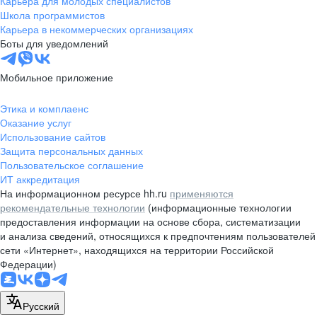
Карьера для молодых специалистов
pr@nsk.hh.ru
Школа программистов
Карьера в некоммерческих организациях
Минск
Боты для уведомлений
пр-т Дзержинского, д. 57,
10 этаж, помещение 45-1
Мобильное приложение
+375 (17)
336-03-02
Этика и комплаенс
pr@rabota.by
Оказание услуг
Использование сайтов
Алматы
Защита персональных данных
Пользовательское соглашение
пр. Абая, д. 151, БЦ Алатау,
ИТ аккредитация
12 этаж, офис 1209
На информационном ресурсе hh.ru
применяются
+7 727 232-13-13
рекомендательные технологии
(информационные технологии
pr@headhunter.com.kz
предоставления информации на основе сбора, систематизации
и анализа сведений, относящихся к предпочтениям пользователей
сети «Интернет», находящихся на территории Российской
Федерации)
Русский