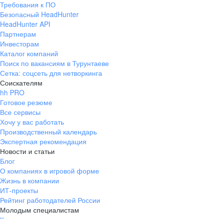
Требования к ПО
pr@ural.hh.ru
Безопасный HeadHunter
HeadHunter API
Краснодар
Партнерам
Инвесторам
ул. Янковского, д. 169, 7 этаж,
Каталог компаний
706 каб.
Поиск по вакансиям в Турунтаеве
+7 861 205-55-57
Сетка: соцсеть для нетворкинга
pr@krd.hh.ru
Соискателям
hh PRO
Готовое резюме
Владивосток
Все сервисы
пер. Ланинский д. 4, офис 3.4
Хочу у вас работать
Производственный календарь
+7 423 202-33-28
Экспертная рекомендация
pr@dv.hh.ru
Новости и статьи
Блог
Новосибирск
О компаниях в игровой форме
Жизнь в компании
ул. Большевистская, д. 35,
ИТ-проекты
помещение 21
Рейтинг работодателей России
+7 383 207-94-64
Молодым специалистам