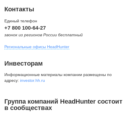
Контакты
Единый телефон
+7 800 100-64-27
звонок из регионов России бесплатный
Региональные офисы HeadHunter
Москва
Инвесторам
внутригородская территория
Информационные материалы компании размещены по
Муниципальный округ Тверской,
адресу:
investor.hh.ru
2-я Брестская ул., д. 48,
помещение 25
+7 495 974-64-27
Группа компаний HeadHunter состоит
+7 495 980-64-27
в сообществах
+7 495 134-92-24
press@hh.ru