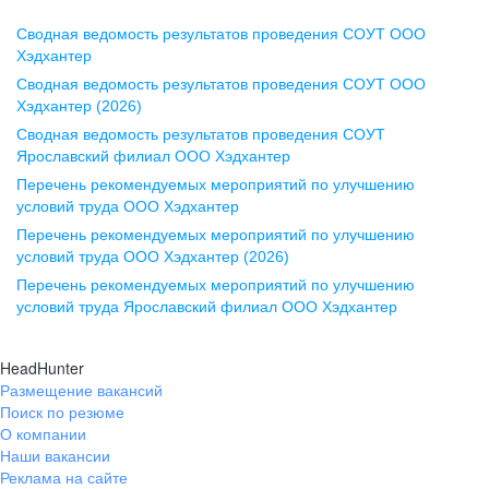
Сводная ведомость результатов проведения СОУТ ООО
Воронеж
Хэдхантер
Сводная ведомость результатов проведения СОУТ ООО
ул. Комиссаржевской, д. 10,
Хэдхантер (2026)
офис 1212
Сводная ведомость результатов проведения СОУТ
+7 473 280-05-05
Ярославский филиал ООО Хэдхантер
pr@vrn.hh.ru
Перечень рекомендуемых мероприятий по улучшению
условий труда ООО Хэдхантер
Казань
Перечень рекомендуемых мероприятий по улучшению
ул. Спартаковская, д. 2А, этаж 3,
условий труда ООО Хэдхантер (2026)
помещение 15
Перечень рекомендуемых мероприятий по улучшению
условий труда Ярославский филиал ООО Хэдхантер
+7 843 212-12-50
pr@kzn.hh.ru
HeadHunter
Размещение вакансий
Екатеринбург
Поиск по резюме
ул. Боевых Дружин, стр. 20,
О компании
5 этаж, офис 505, 521
Наши вакансии
Реклама на сайте
+7 343 226-79-99