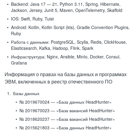
Backend:
Java 17 — 21, Python 3.11, Spring, Hibernate,
Jackson, Jersey, Junit 5, Maven, OpenTelemetry, Skaffold
IOS:
Swift, Ruby, Tuist
Android:
Kotlin, Kotlin Script (kts), Gradle Convention Plugins,
Ruby
Работа с данными:
PostgreSQL, Scylla, Redis, ClickHouse,
Elasticsearch, Kafka, Hadoop, Flink, Spark
Инфраструктура:
Nginx, Ansible, MinIo, Docker, Consul,
Grafana
Информация о правах на базы данных и программах
ЭВМ, включенных в реестр отечественного ПО
Базы данных
№ 2019670024 — «База данных HeadHunter»
№ 2019670023 — «База вакансий HeadHunter»
№ 2018620237 — «База вакансий HeadHunter»
№ 2015621803 — «База данных HeadHunter»