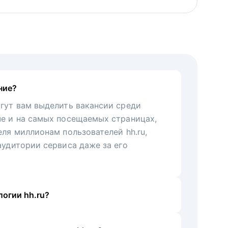
ние?
гут вам выделить вакансии среди
че и на самых посещаемых страницах,
еля миллионам пользователей hh.ru,
аудитории сервиса даже за его
огии hh.ru?