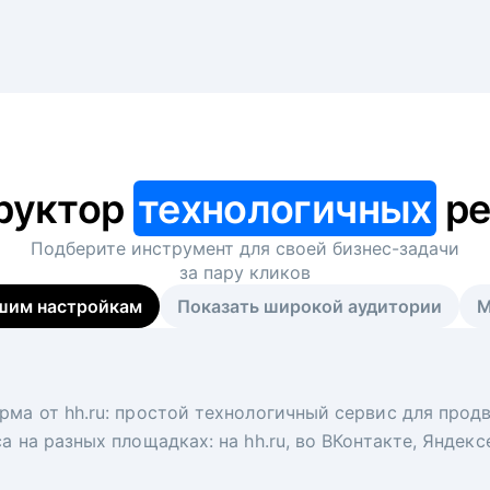
руктор
технологичных
ре
Подберите инструмент для своей
бизнес-задачи
за пару кликов
шим настройкам
Показать широкой аудитории
М
я
 рекрутер
рма от hh.ru: простой технологичный сервис для прод
 для вакансий на главной странице hh.ru. Увеличивает
под ключ. Решите, сколько кандидатов и когда вам нуж
а на разных площадках: на hh.ru, во ВКонтакте, Яндек
ологи, рекрутеры и проектные менеджеры hh.ru с цел
тов