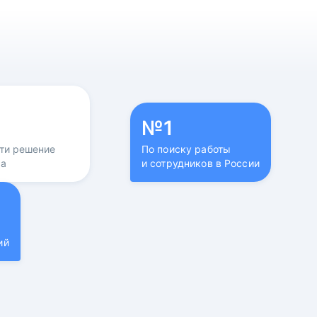
№1
йти решение
По поиску работы
са
и сотрудников в России
ий