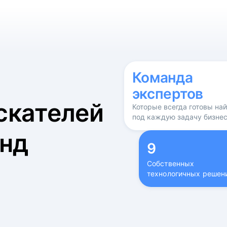
б
Команда
экспертов
скателей
Которые всегда готовы на
под каждую задачу бизне
нд
9
Собственных
технологичных решен