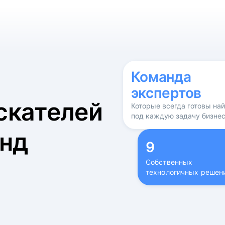
б
Команда
экспертов
скателей
Которые всегда готовы на
под каждую задачу бизне
нд
9
Собственных
технологичных решен