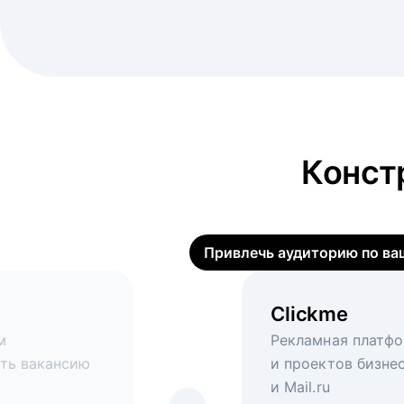
Конст
Привлечь аудиторию по ва
Clickme
Вакансия дн
Виртуальный
м
нии с hh.ru.
Рекламная платфо
Рекламный формат
Массовый подбор 
ать вакансию
и проектов бизнес
откликов
возьмутся маркет
и Mail.ru
digital-инструмен