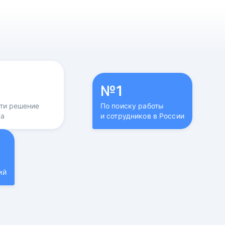
№1
йти решение
По поиску работы
са
и сотрудников в России
ий