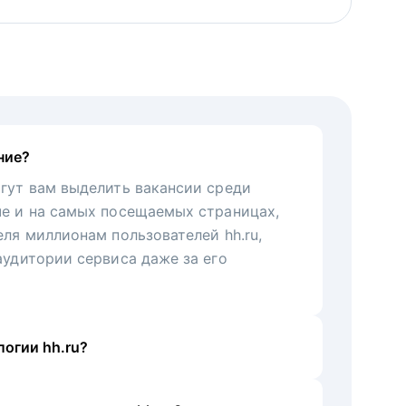
ние?
гут вам выделить вакансии среди
че и на самых посещаемых страницах,
еля миллионам пользователей hh.ru,
аудитории сервиса даже за его
огии hh.ru?