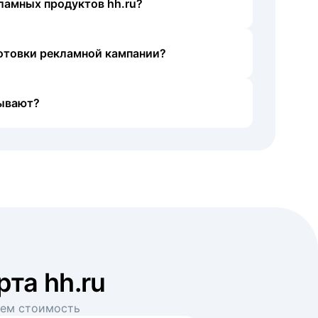
ламных продуктов hh.ru?
готовки рекламной кампании?
ывают?
рта hh.ru
аем стоимость