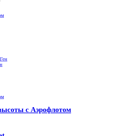
е
ен
 высоты с Аэрофлотом
et