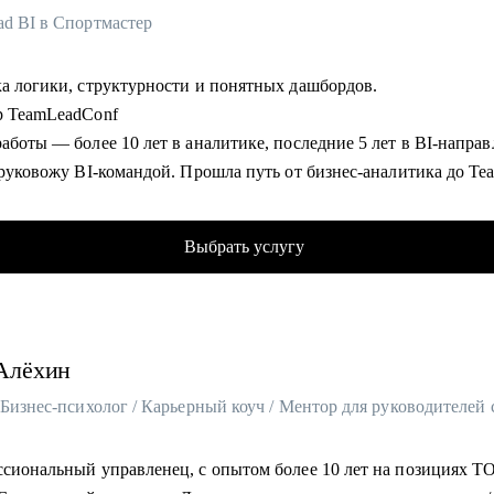
ad BI в Спортмастер
ка логики, структурности и понятных дашбордов.
р TeamLeadConf
аботы — более 10 лет в аналитике, последние 5 лет в BI-напра
 руковожу BI-командой. Прошла путь от бизнес-аналитика до Te
д.
кус - построение отчётности, визуализация данных, автоматиз
Выбрать услугу
ов, развитие команд и управление эффективностью.
ала в крупных компаниях: Спортмастер, Роснефть, Мебельная фа
, ГК «Рубеж».
ила проект по целеполаганию с нуля и масштабировала его на 1
Алёхин
иков.
се о целях и метриках всех подразделений благодаря реализации
.
а 50+ собеседований на позиции в бизнес-аналитике и BI,
ссиональный управленец, с опытом более 10 лет на позициях Т
овала сильную команду с нуля, участвовала в выстраивании на