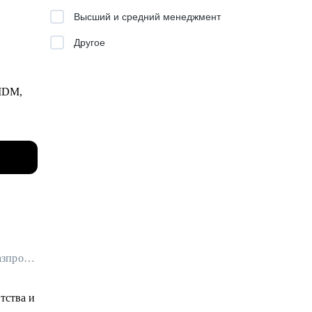
Высший и средний менеджмент
Другое
, Senior
 MDM,
ешений.
оторые
гих
Менеджер по маркетинговым исследованиям в Яндекс Вертикали / ex-Газпромбанк, Яндекс Маркет, Joom
тства и