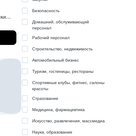
Безопасность
чки
Домашний, обслуживающий
персонал
вижения
более
Рабочий персонал
слабые
льные
Строительство, недвижимость
.
анки,
Автомобильный бизнес
ру BI,
Туризм, гостиницы, рестораны
ных
Спортивные клубы, фитнес, салоны
витии
красоты
Страхование
ес-
Медицина, фармацевтика
ва
 и
Искусство, развлечения, массмедиа
;
ю
Наука, образование
нерских