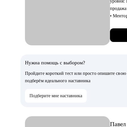
уровня:
адаптац
продажа
• Ментор
С чем п
роста», 
• Разраб
• В пор
на боле
800 кар
• Подго
• Работа
стороны
дилерски
• Перейт
госсект
Нужна помощь с выбором?
помощь 
• Заним
собесед
Пройдите короткий тест или просто опишите сво
• Реали
• Менто
подберём идеального наставника
отрасле
аналити
произво
инструм
Подберите мне наставника
• Имею 
• Проан
процесс
улучшен
• Много
аналити
использ
Павел
• Улучш
• Откат