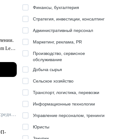
Финансы, бухгалтерия
Стратегия, инвестиции, консалтинг
Административный персонал
влении.
Маркетинг, реклама, PR
am Lead
Производство, сервисное
обслуживание
ация
Добыча сырья
брика
Сельское хозяйство
Транспорт, логистика, перевозки
800+
Информационные технологии
 этого
Трекер / Бизнес-психолог / Карьерный коуч / Ментор для руководителей среднего и высшего звена
Управление персоналом, тренинги
Юристы
ОП-
йма и
Закупки