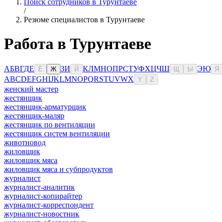
Поиск сотрудников в Турунтаеве
/
Резюме специалистов в Турунтаеве
Работа в Турунтаеве
А
Б
В
Г
Д
Е
З
И
К
Л
М
Н
О
П
Р
С
Т
У
Ф
Х
Ц
Ч
Ш
Э
Ю
Ё
Ж
Й
Щ
Ы
Я
A
B
C
D
E
F
G
H
I
J
K
L
M
N
O
P
Q
R
S
T
U
V
W
X
Y
Z
женский мастер
жестянщик
жестянщик-арматурщик
жестянщик-маляр
жестянщик по вентиляции
жестянщик систем вентиляции
животновод
жиловщик
жиловщик мяса
жиловщик мяса и субпродуктов
журналист
журналист-аналитик
журналист-копирайтер
журналист-корреспондент
журналист-новостник