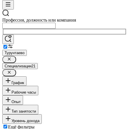
Профессия, должность или компания
Турунтаево
Специализации
21
График
Рабочие часы
Опыт
Тип занятости
Уровень дохода
Ещё фильтры