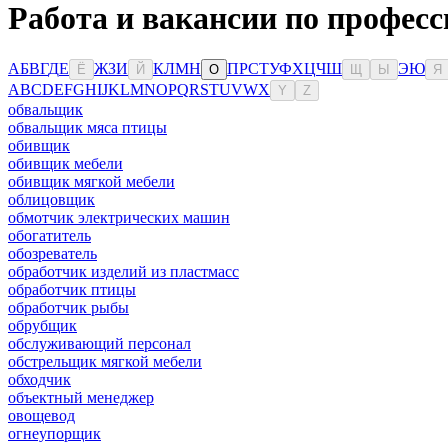
Работа и вакансии по професс
А
Б
В
Г
Д
Е
Ж
З
И
К
Л
М
Н
П
Р
С
Т
У
Ф
Х
Ц
Ч
Ш
Э
Ю
Ё
Й
О
Щ
Ы
Я
A
B
C
D
E
F
G
H
I
J
K
L
M
N
O
P
Q
R
S
T
U
V
W
X
Y
Z
обвальщик
обвальщик мяса птицы
обивщик
обивщик мебели
обивщик мягкой мебели
облицовщик
обмотчик электрических машин
обогатитель
обозреватель
обработчик изделий из пластмасс
обработчик птицы
обработчик рыбы
обрубщик
обслуживающий персонал
обстрельщик мягкой мебели
обходчик
объектный менеджер
овощевод
огнеупорщик