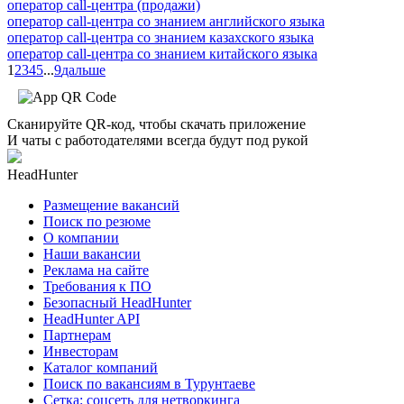
оператор call-центра (продажи)
оператор call-центра со знанием английского языка
оператор call-центра со знанием казахского языка
оператор call-центра со знанием китайского языка
1
2
3
4
5
...
9
дальше
Сканируйте QR-код, чтобы скачать приложение
И чаты с работодателями всегда будут под рукой
HeadHunter
Размещение вакансий
Поиск по резюме
О компании
Наши вакансии
Реклама на сайте
Требования к ПО
Безопасный HeadHunter
HeadHunter API
Партнерам
Инвесторам
Каталог компаний
Поиск по вакансиям в Турунтаеве
Сетка: соцсеть для нетворкинга