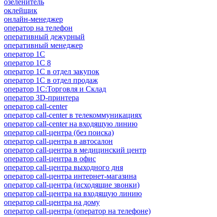
озеленитель
оклейщик
онлайн-менеджер
опeрaтoр нa тeлeфoн
оперативный дежурный
оперативный менеджер
оператор 1C
оператор 1С 8
оператор 1С в отдел закупок
оператор 1С в отдел продаж
оператор 1С:Торговля и Склад
оператор 3D-принтера
оператор call-center
оператор call-center в телекоммуникациях
оператор call-center на входящую линию
оператор call-центра (без поиска)
оператор call-центра в автосалон
оператор call-центра в медицинский центр
оператор call-центра в офис
оператор call-центра выходного дня
оператор call-центра интернет-магазина
оператор call-центра (исходящие звонки)
оператор call-центра на входящую линию
оператор call-центра на дому
оператор call-центра (оператор на телефоне)